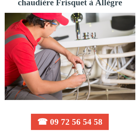
chaudière Frisquet à Allègre
☎ 09 72 56 54 58